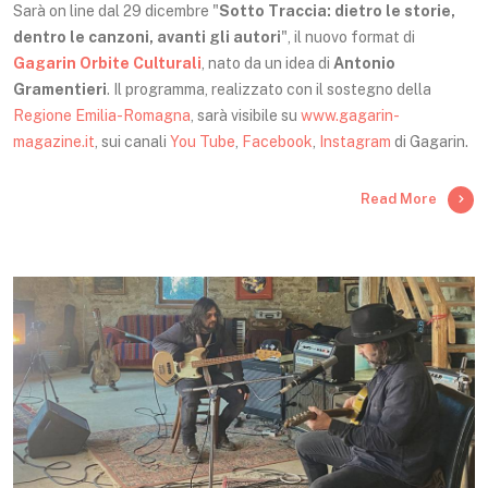
Sarà on line dal 29 dicembre "
Sotto Traccia: dietro le storie,
dentro le canzoni, avanti gli autori
", il nuovo format di
Gagarin Orbite Culturali
, nato da un idea di
Antonio
Gramentieri
. Il programma, realizzato con il sostegno della
Regione Emilia-Romagna
, sarà visibile su
www.gagarin-
magazine.it
, sui canali
You Tube
,
Facebook
,
Instagram
di Gagarin.
Read More