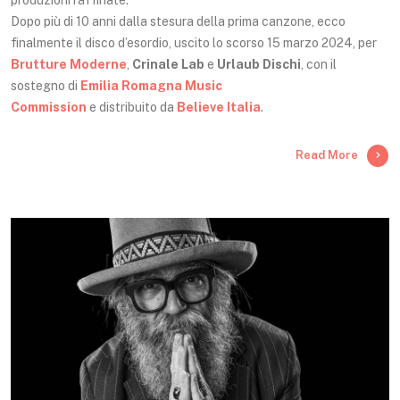
produzioni raffinate.
Dopo più di 10 anni dalla stesura della prima canzone, ecco
finalmente il disco d’esordio, uscito lo scorso 15 marzo 2024, per
Brutture Moderne
,
Crinale Lab
e
Urlaub Dischi
, con il
sostegno di
Emilia Romagna Music
Commission
e distribuito da
Believe Italia
.
Read More