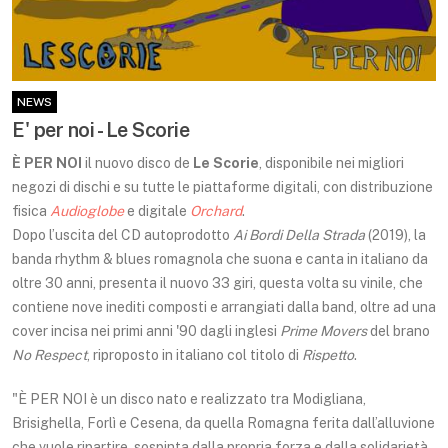
NEWS
E' per noi - Le Scorie
È PER NOI
il nuovo disco de
Le Scorie
, disponibile nei migliori
negozi di dischi e su tutte le piattaforme digitali, con distribuzione
fisica
Audioglobe
e digitale
Orchard
.
Dopo l’uscita del CD autoprodotto
Ai Bordi Della Strada
(2019), la
banda rhythm & blues romagnola che suona e canta in italiano da
oltre 30 anni, presenta il nuovo 33 giri, questa volta su vinile, che
contiene nove inediti composti e arrangiati dalla band, oltre ad una
cover incisa nei primi anni '90 dagli inglesi
Prime Movers
del brano
No Respect
, riproposto in italiano col titolo di
Rispetto
.
"È PER NOI è un disco nato e realizzato tra Modigliana,
Brisighella, Forlì e Cesena, da quella Romagna ferita dall’alluvione
che vuole ripartire, sospinta dalla propria forza e dalla solidarietà