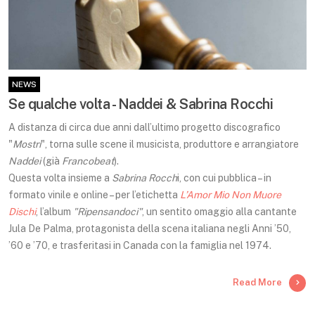
NEWS
Se qualche volta - Naddei & Sabrina Rocchi
A distanza di circa due anni dall’ultimo progetto discografico
"
Mostri
", torna sulle scene il musicista, produttore e arrangiatore
Naddei
(già
Francobeat
).
Questa volta insieme a
Sabrina Rocch
i, con cui pubblica – in
formato vinile e online – per l’etichetta
L’Amor Mio Non Muore
Dischi
, l’album
"Ripensandoci"
, un sentito omaggio alla cantante
Jula De Palma, protagonista della scena italiana negli Anni ’50,
’60 e ’70, e trasferitasi in Canada con la famiglia nel 1974.
Read More