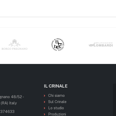
IL CRINALE
Chi siamo
gnano 48/52 -
Sul Crinale
 (RA) Italy
Lo studio
0374633
Produzioni