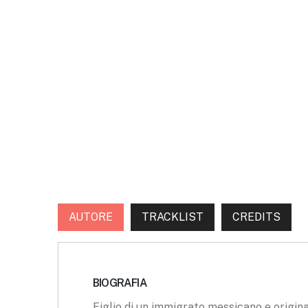
AUTORE
TRACKLIST
CREDITS
BIOGRAFIA
Figlio di un immigrato messicano e origi