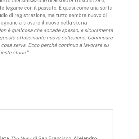
ette una sensazione di assoluta freschezza e,
rte legame con il passato. È quasi come una sorta
tudio di registrazione, ma tutto sembra nuovo di
mpegnano a trovare il nuovo nella storia
on è qualcosa che accade spesso, e sicuramente
questa affascinante nuova collezione. Continuare
 cosa serva. Ecco perché continuo a lavorare su
este storie.
"
ndata
The Nuns
di San Francisco,
Alejandro