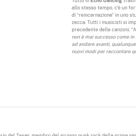
Tutto in
Echo Dancing
trasm
allo stesso tempo, c'è un fo
di “reincarnazione” in uno s
zecca. Tutti i musicisti si i
precedente delle canzoni. “
N
non è mai successo come in 
ad andare avanti, qualunque
nuovi modi per raccontare qu
nario del Texas, membro del gruppo punk rock della prima o