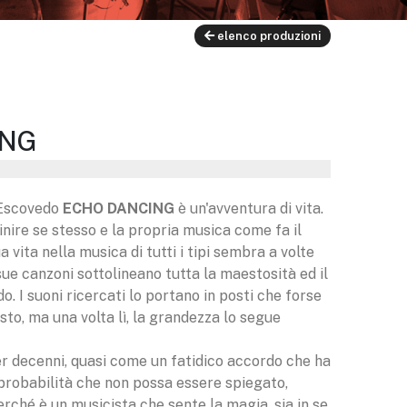
elenco produzioni
ING
 Escovedo
ECHO DANCING
è un'avventura di vita.
inire se stesso e la propria musica come fa il
vita nella musica di tutti i tipi sembra a volte
 sue canzoni sottolineano tutta la maestosità ed il
. I suoni ricercati lo portano in posti che forse
o, ma una volta lì, la grandezza lo segue
er decenni, quasi come un fatidico accordo che ha
probabilità che non possa essere spiegato,
erché è un musicista che sente la magia, sia in se