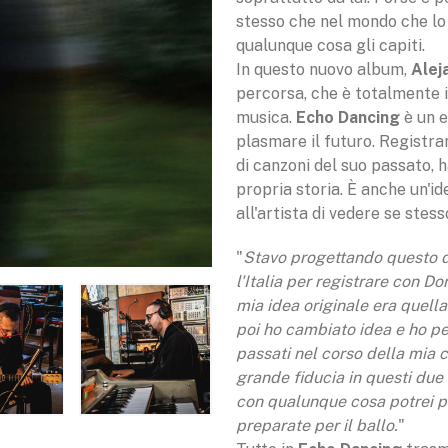
stesso che nel mondo che lo 
qualunque cosa gli capiti.
In questo nuovo album,
Alej
percorsa, che è totalmente in
musica.
Echo Dancing
è un e
plasmare il futuro. Registr
di canzoni del suo passato, h
propria storia. È anche un'i
all'artista di vedere se stes
"
Stavo progettando questo d
l'Italia per registrare con D
mia idea originale era quell
poi ho cambiato idea e ho pen
passati nel corso della mia 
grande fiducia in questi due
con qualunque cosa potrei po
preparate per il ballo.
"