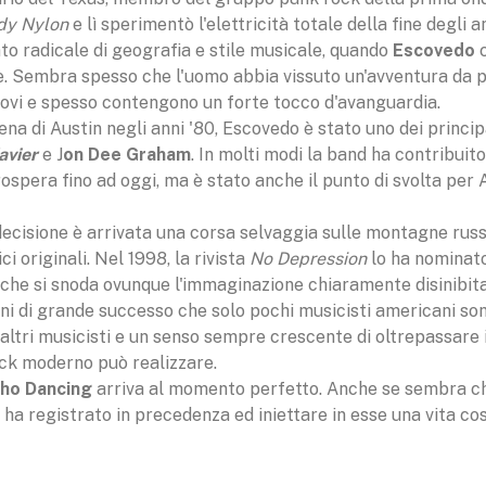
dy Nylon
e lì sperimentò l'elettricità totale della fine degli an
to radicale di geografia e stile musicale, quando
Escovedo
c
. Sembra spesso che l'uomo abbia vissuto un'avventura da pir
uovi e spesso contengono un forte tocco d'avanguardia.
a di Austin negli anni '80, Escovedo è stato uno dei princip
avier
e J
on Dee Graham
. In molti modi la band ha contribuito
pera fino ad oggi, ma è stato anche il punto di svolta per A
 decisione è arrivata una corsa selvaggia sulle montagne russ
 originali. Nel 1998, la rivista
No Depression
lo ha nominat
ita che si snoda ovunque l'immaginazione chiaramente disinibita
ioni di grande successo che solo pochi musicisti americani so
 altri musicisti e un senso sempre crescente di oltrepassare 
rock moderno può realizzare.
ho Dancing
arriva al momento perfetto. Anche se sembra c
e ha registrato in precedenza ed iniettare in esse una vita c